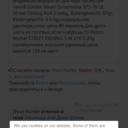
Андрей,из недорогих для мдж посмотри
такой Golden Mean Symphonia SPS-76 UL
Street Fishing Rod 2-teilig, Rutengewicht: 87gr,
Ködergewicht: 0.5-5gr,нормальное
удилище,плюс цена 80 евриков.Для дроп-
шота из готовых если найдешь,то Pezon
Michel STREET FISHING S-M 210 5-20g
проверенное хорошее удилище,цена
кажется 129 на него.
Спасибо сказали:
Trout Hunter
,
Vadim
,
O.K.
,
Rudi
V
,
alex-balchasch
Пожалуйста
Войти
или
Регистрация
, чтобы
присоединиться к беседе.
03 дек 2013 23:07
#7
от
Trout Hunter
Trout Hunter
ответил в
теме
Удилище для Дроп Шота
We use cookies on our website. Some of them are