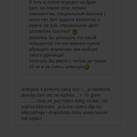
Я хоть и ловлю изредка на Дроп
Шот, но ловлю свои лёгким
спиннингом, специальной палочки у
меня нет. Вот задался вопросом, а
нужна ли она, специальная дроп-
шотовская палочка?
Хотелось бы услышать кто какой
пользуется? На что именно нужно
обращать внимание при выборе
такого удилища?
Хотелось бы иметь с тестом до грамм
25-ти и не очень длинную
Andrjuha a po4emu takoj test ?... ja naoborot
dumaju tam ves ne nuzhen... 1- 10 gram
............ 4tob ee pod mikro dzhig mu4at.. no
vopros interesen.. ja tozhe vozmu dlja UL-
Mikrodzhiga i dropschota 4toto universalnoe
esli najdu:)