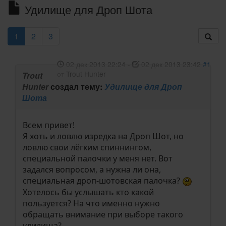
Удилище для Дроп Шота
1
2
3
02 дек 2013 22:24
-
02 дек 2013 23:42
#1
от
Trout Hunter
Trout
Hunter
создал тему:
Удилище для Дроп
Шота
Всем привет!
Я хоть и ловлю изредка на Дроп Шот, но
ловлю свои лёгким спиннингом,
специальной палочки у меня нет. Вот
задался вопросом, а нужна ли она,
специальная дроп-шотовская палочка?
Хотелось бы услышать кто какой
пользуется? На что именно нужно
обращать внимание при выборе такого
удилища?