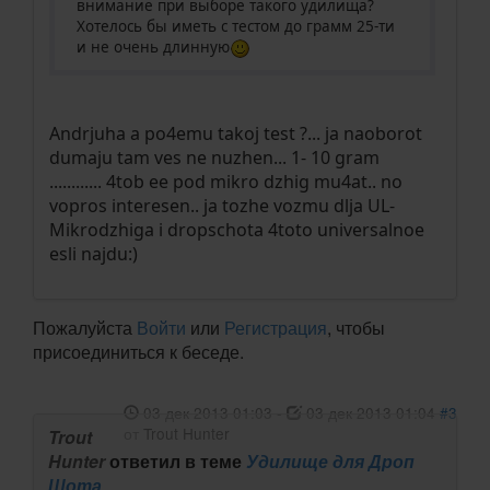
внимание при выборе такого удилища?
Хотелось бы иметь с тестом до грамм 25-ти
и не очень длинную
Andrjuha a po4emu takoj test ?... ja naoborot
dumaju tam ves ne nuzhen... 1- 10 gram
............ 4tob ee pod mikro dzhig mu4at.. no
vopros interesen.. ja tozhe vozmu dlja UL-
Mikrodzhiga i dropschota 4toto universalnoe
esli najdu:)
Пожалуйста
Войти
или
Регистрация
, чтобы
присоединиться к беседе.
03 дек 2013 01:03
-
03 дек 2013 01:04
#3
от
Trout Hunter
Trout
Hunter
ответил в теме
Удилище для Дроп
Шота