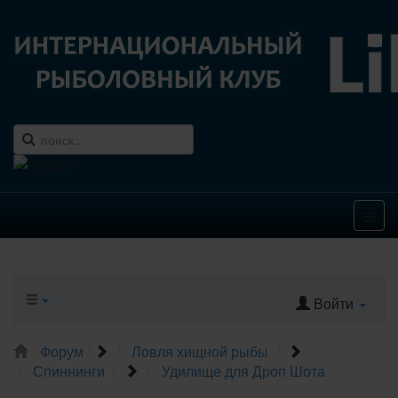
Войти
Форум
Ловля хищной рыбы
Спиннинги
Удилище для Дроп Шота