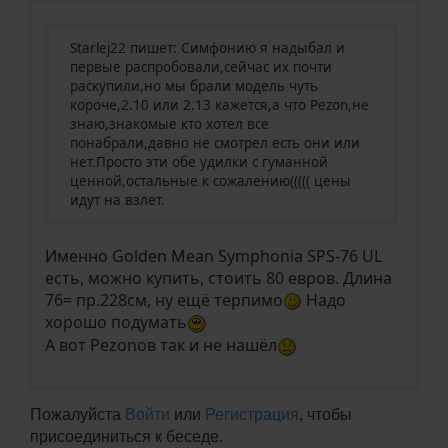
Starlej22 пишет: Симфонию я надыбал и
первые распробовали,сейчас их почти
раскупили,но мы брали модель чуть
короче,2.10 или 2.13 кажется,а что Pezon,не
знаю,знакомые кто хотел все
понабрали,давно не смотрел есть они или
нет.Просто эти обе удилки с гуманной
ценной,остальные к сожалению((((( цены
идут на взлет.
Именно Golden Mean Symphonia SPS-76 UL
есть, можно купить, стоить 80 евров. Длина
76= пр.228см, ну ещё терпимо
Надо
хорошо подумать
А вот Pezonов так и не нашёл
Пожалуйста
Войти
или
Регистрация
, чтобы
присоединиться к беседе.