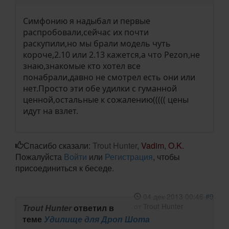
Симфонию я надыбал и первые
распробовали,сейчас их почти
раскупили,но мы брали модель чуть
короче,2.10 или 2.13 кажется,а что Pezon,не
знаю,знакомые кто хотел все
понабрали,давно не смотрел есть они или
нет.Просто эти обе удилки с гуманной
ценной,остальные к сожалению((((( цены
идут на взлет.
Спасибо сказали:
Trout Hunter
,
Vadim
,
O.K.
Пожалуйста
Войти
или
Регистрация
, чтобы
присоединиться к беседе.
04 дек 2013 00:46
#9
от
Trout Hunter
Trout Hunter
ответил в
теме
Удилище для Дроп Шота