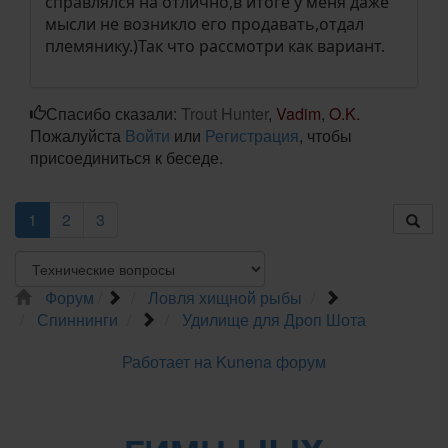
справлялся на отлично,в итоге у меня даже
мысли не возникло его продавать,отдал
племянику.)Так что рассмотри как вариант.
Спасибо сказали:
Trout Hunter
,
Vadim
,
O.K.
Пожалуйста
Войти
или
Регистрация
, чтобы
присоединиться к беседе.
1
2
3
Форум
Ловля хищной рыбы
Спиннинги
Удилище для Дроп Шота
Работает на
Kunena форум