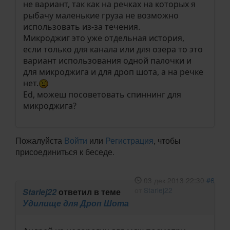
не вариант, так как на речках на которых я
рыбачу маленькие груза не возможно
использовать из-за течения.
Микроджиг это уже отдельная история,
если только для канала или для озера то это
вариант использования одной палочки и
для микроджига и для дроп шота, а на речке
нет.
Ed, можеш посоветовать спиннинг для
микроджига?
Пожалуйста
Войти
или
Регистрация
, чтобы
присоединиться к беседе.
03 дек 2013 22:30
#6
от
Starlej22
Starlej22
ответил в теме
Удилище для Дроп Шота