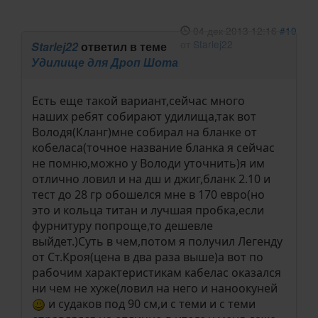
04 дек 2013 12:16
#10
от
Starlej22
Starlej22
ответил в теме
Удилище для Дроп Шота
Есть еще такой вариант,сейчас много
наших ребят собирают удилища,так вот
Володя(Кланг)мне собирал на бланке от
кобеласа(точное название бланка я сейчас
не помню,можно у Володи уточнить)я им
отлично ловил и на дш и джиг,бланк 2.10 и
тест до 28 гр обошелся мне в 170 евро(но
это и кольца титан и лучшая пробка,если
фурнитуру попроще,то дешевле
выйдет.)Суть в чем,потом я получил Легенду
от Ст.Кроя(цена в два раза выше)а вот по
рабочим характеристикам кабелас оказался
ни чем не хуже(ловил на него и наноокуней
и судаков под 90 см,и с теми и с теми