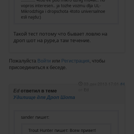
............ 4tob ee pod mikro dzhig mu4at.. no
vopros interesen.. ja tozhe vozmu dlja UL-
Mikrodzhiga i dropschota 4toto universalnoe
esli najdu:)
Такой тест потому что бывает ловлю на
дроп шот на руре,а там течение.
Пожалуйста
Войти
или
Регистрация
, чтобы
присоединиться к беседе.
03 дек 2013 17:01
#4
от
Ed
Ed
ответил в теме
Удилище для Дроп Шота
sander пишет:
Trout Hunter пишет: Всем привет!