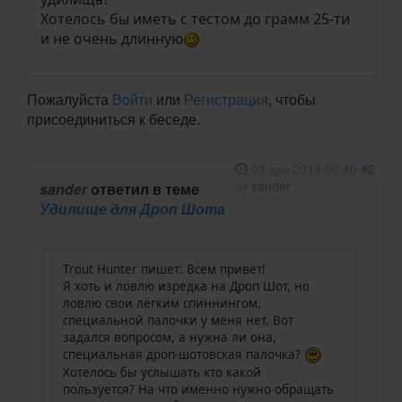
Хотелось бы иметь с тестом до грамм 25-ти
и не очень длинную
Пожалуйста
Войти
или
Регистрация
, чтобы
присоединиться к беседе.
03 дек 2013 00:40
#2
от
sander
sander
ответил в теме
Удилище для Дроп Шота
Trout Hunter пишет: Всем привет!
Я хоть и ловлю изредка на Дроп Шот, но
ловлю свои лёгким спиннингом,
специальной палочки у меня нет. Вот
задался вопросом, а нужна ли она,
специальная дроп-шотовская палочка?
Хотелось бы услышать кто какой
пользуется? На что именно нужно обращать