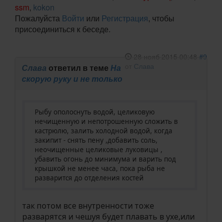
ssm
,
kokon
Пожалуйста
Войти
или
Регистрация
, чтобы
присоединиться к беседе.
28 нояб 2015 00:48
#9
от
Слава
Слава
ответил в теме
На
скорую руку и не только
Рыбу ополоснуть водой, целиковую
нечищенную и непотрошенную сложить в
кастрюлю, залить холодной водой, когда
закипит - снять пену ,добавить соль,
неочищенные целиковые луковицы ,
убавить огонь до минимума и варить под
крышкой не менее часа, пока рыба не
разварится до отделения костей
так потом все внутренности тоже
разварятся и чешуя будет плавать в ухе,или