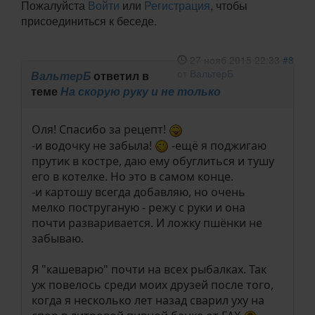
Пожалуйста
Войти
или
Регистрация
, чтобы
присоединиться к беседе.
27 нояб 2015 22:33
#8
от
ВальтерБ
ВальтерБ
ответил в
теме
На скорую руку и не только
Оля! Спасибо за рецепт!
-и водочку не забыла!
-ещё я поджигаю
прутик в костре, даю ему обуглиться и тушу
его в котелке. Но это в самом конце.
-и картошу всегда добавляю, но очень
мелко поструганую - режу с руки и она
почти разваривается. И ложку пшёнки не
забываю.
Я "кашеварю" почти на всех рыбалках. Так
уж повелось среди моих друзей после того,
когда я несколько лет назад сварил уху на