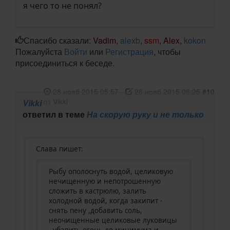
я чего то не понял?
Спасибо сказали:
Vadim
,
alexb
,
ssm
,
Alex
,
kokon
Пожалуйста
Войти
или
Регистрация
, чтобы
присоединиться к беседе.
28 нояб 2015 05:57
-
28 нояб 2015 06:25
#10
от
Vikki
Vikki
ответил в теме
На скорую руку и не только
Слава пишет:
Рыбу ополоснуть водой, целиковую
нечищенную и непотрошенную
сложить в кастрюлю, залить
холодной водой, когда закипит -
снять пену ,добавить соль,
неочищенные целиковые луковицы