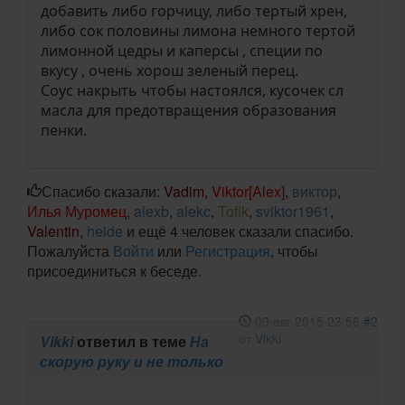
добавить либо горчицу, либо тертый хрен,
либо сок половины лимона немного тертой
лимонной цедры и каперсы , специи по
вкусу , очень хорош зеленый перец.
Соус накрыть чтобы настоялся, кусочек сл
масла для предотвращения образования
пенки.
Спасибо сказали:
Vadim
,
Viktor[Alex]
,
виктор
,
Илья Муромец
,
alexb
,
alekc
,
Tofik
,
sviktor1961
,
Valentin
,
heide
и ещё 4 человек сказали спасибо.
Пожалуйста
Войти
или
Регистрация
, чтобы
присоединиться к беседе.
09 авг 2015 23:56
#2
от
Vikki
Vikki
ответил в теме
На
скорую руку и не только