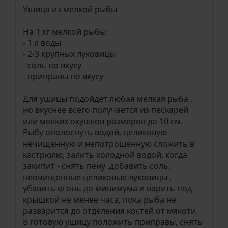
Ушица из мелкой рыбы
На 1 кг мелкой рыбы:
- 1 л воды
- 2-3 крупных луковицы
- соль по вкусу
- приправы по вкусу
Для ушицы подойдет любая мелкая рыба ,
но вкуснее всего получается из пескарей
или мелких окушков размеров до 10 см.
Рыбу ополоснуть водой, целиковую
нечищенную и непотрошенную сложить в
кастрюлю, залить холодной водой, когда
закипит - снять пену ,добавить соль,
неочищенные целиковые луковицы ,
убавить огонь до минимума и варить под
крышкой не менее часа, пока рыба не
разварится до отделения костей от мякоти.
В готовую ушицу положить приправы, снять