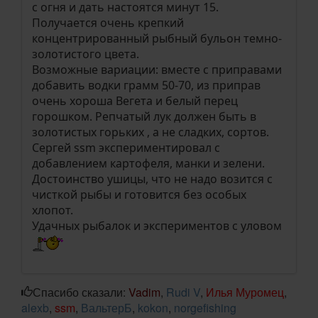
с огня и дать настоятся минут 15.
Получается очень крепкий
концентрированный рыбный бульон темно-
золотистого цвета.
Возможные вариации: вместе с приправами
добавить водки грамм 50-70, из приправ
очень хороша Вегета и белый перец
горошком. Репчатый лук должен быть в
золотистых горьких , а не сладких, сортов.
Сергей ssm экспериментировал с
добавлением картофеля, манки и зелени.
Достоинство ушицы, что не надо возится с
чисткой рыбы и готовится без особых
хлопот.
Удачных рыбалок и экспериментов с уловом
Спасибо сказали:
Vadim
,
Rudi V
,
Илья Муромец
,
alexb
,
ssm
,
ВальтерБ
,
kokon
,
norgefishing