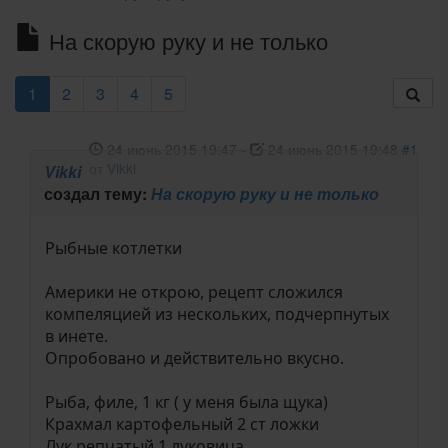
На скорую руку и не только
1
2
3
4
5
24 июнь 2015 19:47
-
24 июнь 2015 19:48
#1
от
Vikki
Vikki
создал тему:
На скорую руку и не только
Рыбные котлетки
Америки не открою, рецепт сложился
компеляцией из нескольких, подчерпнутых
в инете.
Опробовано и действительно вкусно.
Рыба, филе, 1 кг ( у меня была щука)
Крахмал картофельный 2 ст ложки
Лук репчатый 1 луковица