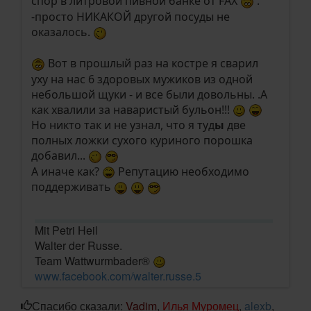
спор в литровой пивной банке от FAX
.
-просто НИКАКОЙ другой посуды не
оказалось.
Вот в прошлый раз на костре я сварил
уху на нас 6 здоровых мужиков из одной
небольшой щуки - и все были довольны. .А
как хвалили за наваристый бульон!!!
Но никто так и не узнал, что я туд
ы
две
полных ложки сухого куриного порошка
добавил...
А иначе как?
Репутацию необходимо
поддерживать
Mit Petri Heil
Walter der Russe.
Team Wattwurmbader®
www.facebook.com/walter.russe.5
Спасибо сказали:
Vadim
,
Илья Муромец
,
alexb
,