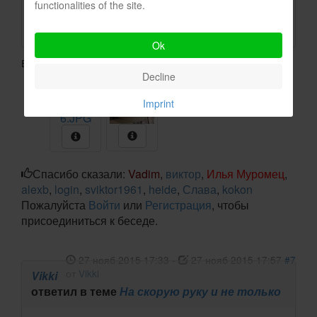
functionalities of the site.
Ok
Вложения:
Decline
Imprint
Спасибо сказали:
Vadim
,
виктор
,
Илья Муромец
,
alexb
,
login
,
sviktor1961
,
heide
,
Слава
,
kokon
Пожалуйста
Войти
или
Регистрация
, чтобы
присоединиться к беседе.
27 нояб 2015 17:33
-
27 нояб 2015 17:57
#7
от
Vikki
Vikki
ответил в теме
На скорую руку и не только