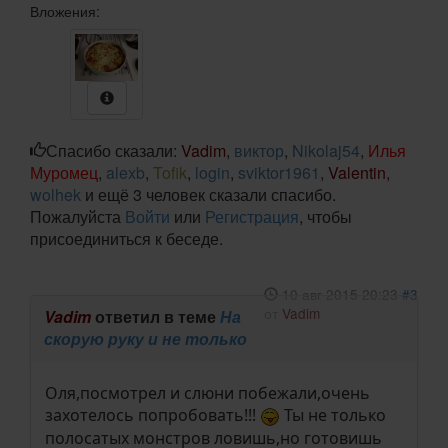
Вложения:
Спасибо сказали:
Vadim
,
виктор
,
Nikolaj54
,
Илья
Муромец
,
alexb
,
Tofik
,
login
,
sviktor1961
,
Valentin
,
wolhek
и ещё 3 человек сказали спасибо.
Пожалуйста
Войти
или
Регистрация
, чтобы
присоединиться к беседе.
10 авг 2015 20:23
#3
от
Vadim
Vadim
ответил в теме
На
скорую руку и не только
Оля,посмотрел и слюни побежали,очень
захотелось попробовать!!!
Ты не только
полосатых монстров ловишь,но готовишь