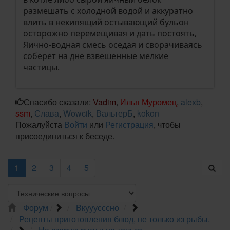
размешать с холодной водой и аккуратно
влить в некипящий остывающий бульон
осторожно перемещивая и дать постоять,
Яично-водная смесь оседая и сворачиваясь
соберет на дне взвешенные мелкие
частицы.
Спасибо сказали:
Vadim
,
Илья Муромец
,
alexb
,
ssm
,
Слава
,
Wowcik
,
ВальтерБ
,
kokon
Пожалуйста
Войти
или
Регистрация
, чтобы
присоединиться к беседе.
1
2
3
4
5
Форум
Вкууусссно
Рецепты приготовления блюд, не только из рыбы.