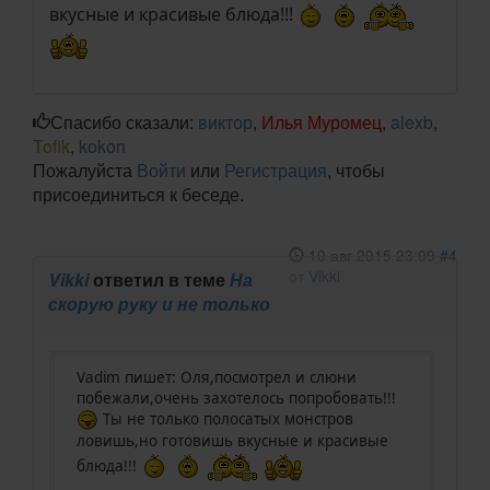
вкусные и красивые блюда!!!
Спасибо сказали:
виктор
,
Илья Муромец
,
alexb
,
Tofik
,
kokon
Пожалуйста
Войти
или
Регистрация
, чтобы
присоединиться к беседе.
10 авг 2015 23:09
#4
от
Vikki
Vikki
ответил в теме
На
скорую руку и не только
Vadim пишет: Оля,посмотрел и слюни
побежали,очень захотелось попробовать!!!
Ты не только полосатых монстров
ловишь,но готовишь вкусные и красивые
блюда!!!