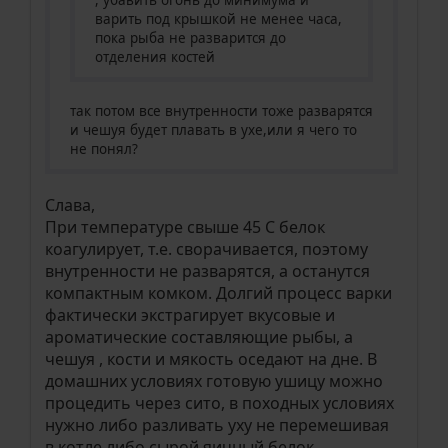
, убавить огонь до минимума и
варить под крышкой не менее часа,
пока рыба не разварится до
отделения костей
так потом все внутренности тоже разварятся
и чешуя будет плавать в ухе,или я чего то
не понял?
Слава,
При температуре свыше 45 С белок
коагулирует, т.е. сворачивается, поэтому
внутренности не разварятся, а останутся
компактным комком. Долгий процесс варки
фактически экстрагирует вкусовые и
ароматические составляющие рыбы, а
чешуя , кости и мякость оседают на дне. В
домашних условиях готовую ушицу можно
процедить через сито, в походных условиях
нужно либо разливать уху не перемешивая
в котле либо сырой яичный белок