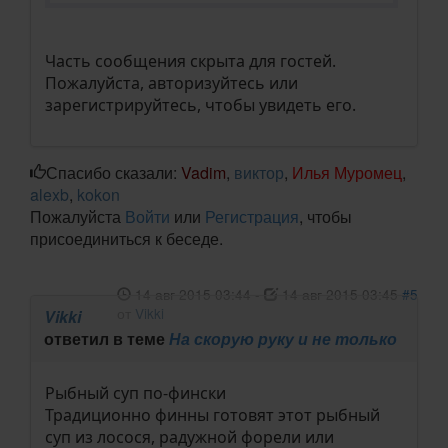
Часть сообщения скрыта для гостей.
Пожалуйста, авторизуйтесь или
зарегистрируйтесь, чтобы увидеть его.
Спасибо сказали:
Vadim
,
виктор
,
Илья Муромец
,
alexb
,
kokon
Пожалуйста
Войти
или
Регистрация
, чтобы
присоединиться к беседе.
14 авг 2015 03:44
-
14 авг 2015 03:45
#5
от
Vikki
Vikki
ответил в теме
На скорую руку и не только
Рыбный суп по-фински
Традиционно финны готовят этот рыбный
суп из лосося, радужной форели или