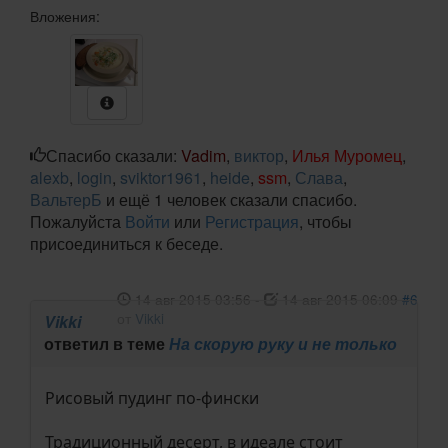
Вложения:
Спасибо сказали:
Vadim
,
виктор
,
Илья Муромец
,
alexb
,
login
,
sviktor1961
,
heide
,
ssm
,
Слава
,
ВальтерБ
и ещё 1 человек сказали спасибо.
Пожалуйста
Войти
или
Регистрация
, чтобы
присоединиться к беседе.
14 авг 2015 03:56
-
14 авг 2015 06:09
#6
от
Vikki
Vikki
ответил в теме
На скорую руку и не только
Рисовый пудинг по-фински
Традиционный десерт, в идеале стоит