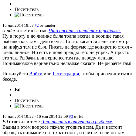
Посетитель
16 мая 2014 18:53
#2
от
sander
sander
ответил в теме
Что писать в отчётах о рыбалке.
Ну в порту и до лиликс была толпа всегда,и воопще такая
рыбалка как там - дело вкуса. То что касается лене -не смотря
на инфу.я там не был. Писать на форуме где конкретно стоял -
-дело личное. Но есть и доля правды-Это не упрек. А просто
это так. Рыбачить интернснее там где народу меньше.
Понимаюмоба варианта.но нельзяже сказать. Не рыбачте там!
Пожалуйста
Войти
или
Регистрация
, чтобы присоединиться к
беседе.
Ed
Посетитель
16 мая 2014 19:22
-
16 мая 2014 22:59
#3
от
Ed
Ed
ответил в теме
Что писать в отчётах о рыбалке.
Вадим в этом вопросе тяжело угодить всем. Да и нестоит
обращать внимание на тех кто ноит, и считает если он там