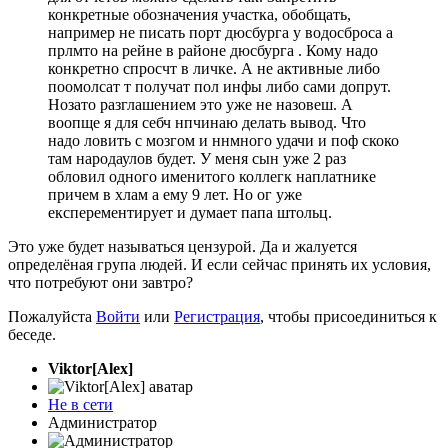
конкретные обозначения участка, обобщать,
например не писать порт дюсбурга у водосброса a
прлмто на рейне в районе дюсбурга . Кому надо
конкретно спросчт в личке. А не активные либо
поомолсат т получат пол инфы либо сами допрут.
Нозато разглашением это уже не назовеш. А
воопще я для себч нпчинаю делать вывод. Что
надо ловить с мозгом и ннмного удачи и поф скоко
там народаулов будет. У меня сын уже 2 раз
обловил одного именитого коллегк наплатнике
причем в хлам а ему 9 лет. Но ог уже
експерементирует и думает папа штольц.
Это уже будет называться цензурой. Да и жалуется
определёная група людей. И если сейчас принять их условия,
что потребуют они завтро?
Пожалуйста
Войти
или
Регистрация
, чтобы присоединиться к
беседе.
Viktor[Alex]
Не в сети
Администратор