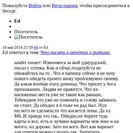
Пожалуйста
Войти
или
Регистрация
, чтобы присоединиться к
беседе.
Ed
Посетитель
16 мая 2014 23:59
#9
от
Ed
Ed
ответил в теме
Что писать в отчётах о рыбалке.
sander пишет: Извиняюсь за мой удмурдский,
писал с сотика. Как и сйчас.подалуйста не
обижайтесь на то . Что я напишу сейчас я не хочу
никого обидеть промто вижу проблемумпо своему.
Да какая вообще попу разница. Что просит у бога
прихожанин. Людям не нравитсч. Что их
насиженые места уже не такие как раньше.
Тебевадим это уже не поменять и голову забивать
не стоит. Да обидно я б тоже не рад был. Нуи
ни,чего не сделаеш.то что касается лены. Да хз.
Мб. И правда это так,. Обидно,не берите туда
карты и все, есть и лучшие варианты чем лене и на
много, но дороже. Зато ни кого. Вот как вариант
для отчетов можно сделать так. Запретить