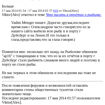
Больше
17 мая 2014 01:54
-
17 мая 2014 01:57
#10
от
Viktor[Alex]
Viktor[Alex]
ответил в теме
Что писать в отчётах о рыбалке.
Vadim Metzger пишет: Дорогие друзья,последнее
время нам с Олександром часто говорят,что из за
нашего сайта выбили всю рыбу и в порту г
Дуйсбург и на Ленне.И это только в
глаза,представляю,что за глаза говорят.(
Помнится мне. несколько лет назад, на Рыболове обвиняли
"ар16" с товарищами в том, что из за их отчётов в порту г
Дуйсбург стало рыбачить слишком много людей и поэтому в
порту не стало рыбы.
Не вас первых в этом обвинили и последними вы тоже не
станете.
После появления форумов и возможностей оставлять
комментарии стены общественных туалетов стали
значительно чище.
Последнее редактирование: 17 мая 2014 01:57 пользователем
Viktor[Alex]
.