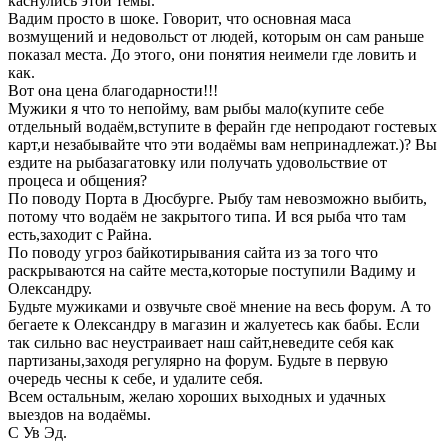
каснулись этой темы.
Вадим просто в шоке. Говорит, что основная маса
возмущений и недовольст от людей, которым он сам раньше
показал места. До этого, они понятия неимели где ловить и
как.
Вот она цена благодарности!!!
Мужики я что то непойму, вам рыбы мало(купите себе
отдельный водаём,вступите в ферайн где непродают гостевых
карт,и незабывайте что эти водаёмы вам непринадлежат.)? Вы
ездите на рыбазагатовку или получать удовольствие от
процеса и общения?
По поводу Порта в Дюсбурге. Рыбу там невозможно выбить,
потому что водаём не закрытого типа. И вся рыба что там
есть,заходит с Райна.
По поводу угроз байкотирывания сайта из за того что
раскрываются на сайте места,которые поступили Вадиму и
Олександру.
Будьте мужиками и озвучьте своё мнение на весь форум. А то
бегаете к Олександру в магазин и жалуетесь как бабы. Если
так сильно вас неустраивает наш сайт,неведите себя как
партизаны,заходя регулярно на форум. Будьте в первую
очередь чесны к себе, и удалите себя.
Всем остальным, желаю хороших выходных и удачных
выездов на водаёмы.
С Ув Эд.