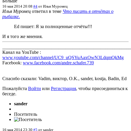
Больше
16 мая 2014 20:08
#4
от
Илья Муромец
Илья Муромец
ответил в теме
Что писать в отчётах о
рыбалке.
Ed пишет: Я за полноценные отчёты!!!
И я того же мнения.
_______________________________________________________
Канал на YouTube :
www.youtube.com/channel/UC9_uQSYuAaxOwN3LdqmQkMg
Facebook:
www.facebook.com/andre.schafer.739
Спасибо сказали:
Vadim
,
виктор
,
O.K.
,
sander
,
kostja
,
Badin
,
Ed
Пожалуйста
Войти
или
Регистрация
, чтобы присоединиться к
беседе.
sander
Посетитель
16 мая 2014 23:30
#5
от
sander