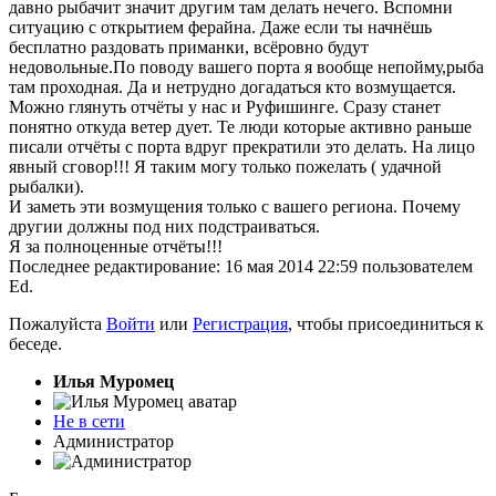
давно рыбачит значит другим там делать нечего. Вспомни
ситуацию с открытием ферайна. Даже если ты начнёшь
бесплатно раздовать приманки, всёровно будут
недовольные.По поводу вашего порта я вообще непойму,рыба
там проходная. Да и нетрудно догадаться кто возмущается.
Можно глянуть отчёты у нас и Руфишинге. Сразу станет
понятно откуда ветер дует. Те люди которые активно раньше
писали отчёты с порта вдруг прекратили это делать. На лицо
явный сговор!!! Я таким могу только пожелать ( удачной
рыбалки).
И заметь эти возмущения только с вашего региона. Почему
другии должны под них подстраиваться.
Я за полноценные отчёты!!!
Последнее редактирование: 16 мая 2014 22:59 пользователем
Ed
.
Пожалуйста
Войти
или
Регистрация
, чтобы присоединиться к
беседе.
Илья Муромец
Не в сети
Администратор