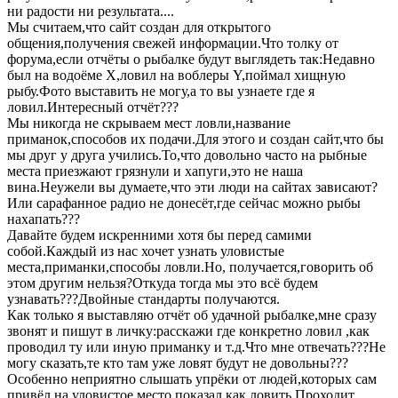
ни радости ни результата....
Мы считаем,что сайт создан для открытого
общения,получения свежей информации.Что толку от
форума,если отчёты о рыбалке будут выглядеть так:Недавно
был на водоёме Х,ловил на воблеры Y,поймал хищную
рыбу.Фото выставить не могу,а то вы узнаете где я
ловил.Интересный отчёт???
Мы никогда не скрываем мест ловли,название
приманок,способов их подачи.Для этого и создан сайт,что бы
мы друг у друга учились.То,что довольно часто на рыбные
места приезжают грязнули и хапуги,это не наша
вина.Неужели вы думаете,что эти люди на сайтах зависают?
Или сарафанное радио не донесёт,где сейчас можно рыбы
нахапать???
Давайте будем искренними хотя бы перед самими
собой.Каждый из нас хочет узнать уловистые
места,приманки,способы ловли.Но, получается,говорить об
этом другим нельзя?Откуда тогда мы это всё будем
узнавать???Двойные стандарты получаются.
Как только я выставляю отчёт об удачной рыбалке,мне сразу
звонят и пишут в личку:расскажи где конкретно ловил ,как
проводил ту или иную приманку и т.д.Что мне отвечать???Не
могу сказать,те кто там уже ловят будут не довольны???
Особенно неприятно слышать упрёки от людей,которых сам
привёл на уловистое место,показал как ловить.Проходит