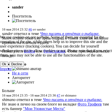
sander
Посетитель
16 мая 2014 23:32
#6
от
sander
sander
ответил в теме
Что писать в отчётах о рыбалке.
We use cookies on our website. Some of them are essential for the
Менч естати тожн уже 3раза подряд и тожев хлам аж желание
operation of the site, while others help us to improve this site and the
пропало на платник ездить
user experience (tracking cookies). You can decide for yourself
whether you want to allow cookies or not. Please note that if you reject
Пожалуйста
Войти
или
Регистрация
, чтобы присоединиться к
them, you may not be able to use all the functionalities of the site.
беседе.
shimano
Ok
Decline
Imprint
Не в сети
Авторитет
Больше
16 мая 2014 23:35
-
16 мая 2014 23:36
#7
от
shimano
shimano
ответил в теме
Что писать в отчётах о рыбалке.
Не знаю я лично на своем блоге во вкладке
Фото Трофеев
там
есть баннер
"Мои Уловистые Места"