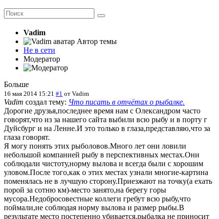
Vadim
Автор темы
Не в сети
Модератор
Больше
16 мая 2014 15:21
#1
от
Vadim
Vadim
создал тему:
Что писать в отчётах о рыбалке.
Дорогие друзья,последнее время нам с Олександром часто
говорят,что из за нашего сайта выбили всю рыбу и в порту г
Дуйсбург и на Ленне.И это только в глаза,представляю,что за
глаза говорят.
Я могу понять этих рыболовов.Много лет они ловили
небольшой компанией рыбу в перспективных местах.Они
соблюдали чистоту,норму вылова и всегда были с хорошим
уловом.После того,как о этих местах узнали многие-картина
поменялась не в лучшую сторону.Приезжают на точку(а ехать
порой за сотню км)-место занято,на берегу горы
мусора.Недобросовестные коллеги гребут всю рыбу,что
поймали,не соблюдая норму вылова и размер рыбы.В
результате место постепенно убивается,рыбалка не приносит