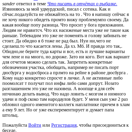
sander
ответил в теме
Что писать в отчётах о рыбалке.
Извиняюсь за мой удмурдский, писал с сотика. Как и
сйчас.подалуйста не обижайтесь на то . Что я напишу сейчас я
не хочу никого обидеть промто вижу проблемумпо своему. Да
какая вообще попу разница. Что просит у бога прихожанин.
Людям не нравитсч. Что их насиженые места уже не такие как
раньше. Тебевадим это уже не поменять и голову забивать не
стоит. Да обидно я б тоже не рад был. Нуи ни,чего не
сделаеш.то что касается лены. Да хз. Мб. И правда это так,.
Обидно,не берите туда карты и все, есть и лучшие варианты
чем лене и на много, но дороже. Зато ни кого. Вот как вариант
для отчетов можно сделать так. Запретить конкретные
обозначения участка, обобщать, например не писать порт
дюсбурга у водосброса a прлмто на рейне в районе дюсбурга .
Кому надо конкретно спросчт в личке. А не активные либо
поомолсат т получат пол инфы либо сами допрут. Нозато
разглашением это уже не назовеш. А воопще я для себч
нпчинаю делать вывод. Что надо ловить с мозгом и ннмного
удачи и поф скоко там народаулов будет. У меня сын уже 2 раз
обловил одного именитого коллегк наплатнике причем в хлам
а ему 9 лет. Но ог уже експерементирует и думает папа
штольц.
Пожалуйста
Войти
или
Регистрация
, чтобы присоединиться к
беседе.