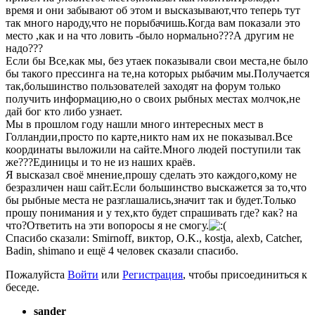
время и они забывают об этом и высказывают,что теперь тут
так много народу,что не порыбачишь.Когда вам показали это
место ,как и на что ловить -было нормально???А другим не
надо???
Если бы Все,как мы, без утаек показывали свои места,не было
бы такого прессинга на те,на которых рыбачим мы.Получается
так,большинство пользователей заходят на форум только
получить информацию,но о своих рыбных местах молчок,не
дай бог кто либо узнает.
Мы в прошлом году нашли много интересных мест в
Голландии,просто по карте,никто нам их не показывал.Все
координаты выложили на сайте.Много людей поступили так
же???Единицы и то не из наших краёв.
Я высказал своё мнение,прошу сделать это каждого,кому не
безразличен наш сайт.Если большинство выскажется за то,что
бы рыбные места не разглашались,значит так и будет.Только
прошу понимания и у тех,кто будет спрашивать где? как? на
что?Ответить на эти вопоросы я не смогу.
Спасибо сказали:
Smirnoff
,
виктор
,
O.K.
,
kostja
,
alexb
,
Catcher
,
Badin
,
shimano
и ещё 4 человек сказали спасибо.
Пожалуйста
Войти
или
Регистрация
, чтобы присоединиться к
беседе.
sander