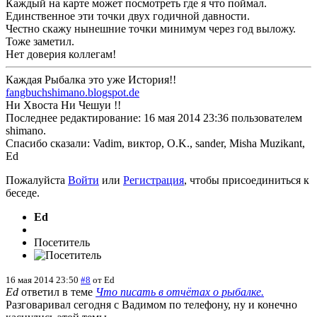
Каждый на карте может посмотреть где я что поймал.
Единственное эти точки двух годичной давности.
Честно скажу нынешние точки минимум через год выложу.
Тоже заметил.
Нет доверия коллегам!
Каждая Рыбалка это уже История!!
fangbuchshimano.blogspot.de
Ни Хвоста Ни Чешуи !!
Последнее редактирование: 16 мая 2014 23:36 пользователем
shimano
.
Спасибо сказали:
Vadim
,
виктор
,
O.K.
,
sander
,
Misha Muzikant
,
Ed
Пожалуйста
Войти
или
Регистрация
, чтобы присоединиться к
беседе.
Ed
Посетитель
16 мая 2014 23:50
#8
от
Ed
Ed
ответил в теме
Что писать в отчётах о рыбалке.
Разговаривал сегодня с Вадимом по телефону, ну и конечно