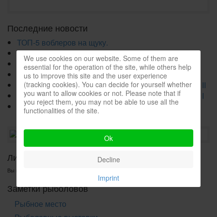
Последние новости
ТОП-5 воблеров на щуку.
Мои уловистые воблеры на щуку.
We use cookies on our website. Some of them are
ТОП-3 приманки на щуку.
essential for the operation of the site, while others help
Как ловить в корягах.
us to improve this site and the user experience
(tracking cookies). You can decide for yourself whether
Международное соревнование ATLAS 2024. Часть II
you want to allow cookies or not. Please note that if
Международное соревнование ATLAS 2024. Часть I
you reject them, you may not be able to use all the
Как сделать Джигголовку из Чебурашки?
functionalities of the site.
Ok
Личные сообщения.
Decline
Вы не авторизованы.
Imprint
Заметки рыболовов
Рыбное место