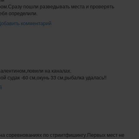
ом.Сразу пошли разведывать места и проверять
ебя определили.
Добавить комментарий
Валентином,ловили на каналах.
 судак -60 см,окунь 33 см,рыбалка удалась!!
й
 на соревнованиях по стриитфишингу.Первых мест не