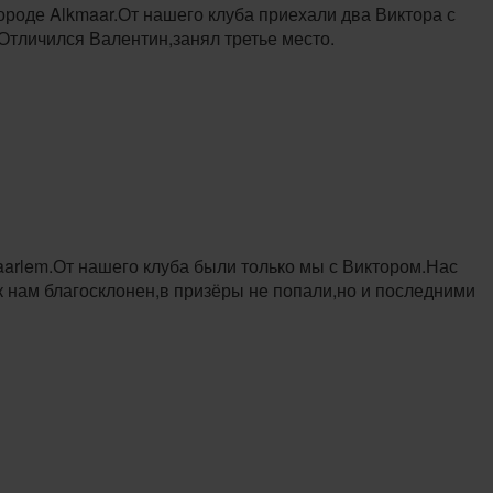
ороде Alkmaar.От нашего клуба приехали два Виктора с
тличился Валентин,занял третье место.
aarlem.От нашего клуба были только мы с Виктором.Нас
к нам благосклонен,в призёры не попали,но и последними