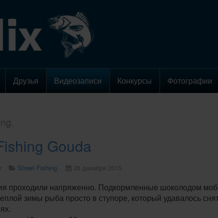
Друзья
Видеозаписи
Конкурсы
Фотографии
ing.
 Fishing Gouda
r
Street Fishing.
28 декабря 2015
я проходили напряженно. Подкормленные шоколодом мобил
еплой зимы рыба просто в ступоре, который удавалось снят
ях.