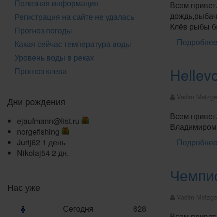
Полезная информация
Всем привет
дождь,рыбачи
Регистрация на сайте не удалась
Клёв рыбы бы
Прогноз погоды
Подробнее:
Какая сейчас температура воды
Уровень воды в реках
Hellev
Прогноз клева
Vadim Metzge
Дни рождения
Всем привет
ejaufmann@list.ru
Владимиром(
norgefishing
Jurij62
1 день
Подробнее:
Nikolaj54
2 дн.
Чемпио
Нас уже
Vadim Metzge
Сегодня
628
Всем привет.