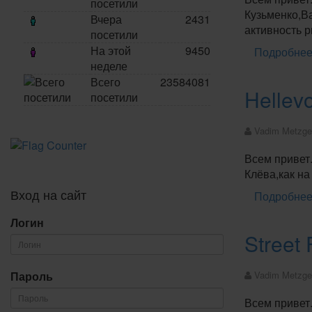
посетили
Кузьменко,В
Вчера
2431
активность 
посетили
На этой
9450
Подробнее:
неделе
Всего
23584081
Hellev
посетили
Vadim Metzge
Всем привет.
Клёва,как на
Вход на сайт
Подробнее:
Логин
Street
Пароль
Vadim Metzge
Всем привет