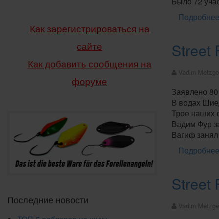
Было 72 учас
Подробнее:
Как зарегистрироваться на
Street
сайте
Как добавить сообщения
на
Vadim Metzge
форуме
Заявлено 80
В водах Шие
Трое наших 
Вадим Фур за
Вагиф занял 
Подробнее:
Street
Последние новости
Vadim Metzge