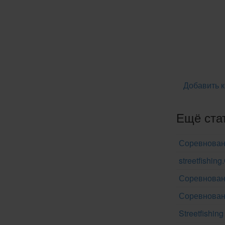
Добавить 
Ещё стат
Соревновани
streetfishin
Соревновани
Соревновани
Streetfishin