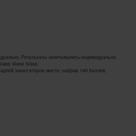
идуально. Результаты зачитывались индивидуально.
ss :klass :klass
рлей занял второе место, набрав 149 баллов,