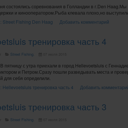
дня состоялись соревнования в Голландии в г.Den Haag.М
держки и кинооператором.Рыба клевала плохо,но выступил
 Street Fishing Den Haag
Добавить комментарий
oetsluis тренировка часть 4
r
Street Fishing.
07 июля 2015
В пятницу с утра приехали в город Hellevoetsluis с Генна
иктором и Петром.Сразу пошли разведывать места и прове
й для себя определили.
 Hellevoetsluis тренировка часть 4
Добавить комментари
oetsluis тренировка часть 3
r
Street Fishing.
07 июля 2015