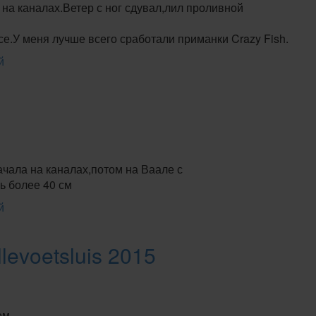
на каналах.Ветер с ног сдувал,лил проливной
се.У меня лучше всего сработали приманки Crazy Fish.
й
чала на каналах,потом на Ваале с
ь более 40 см
й
levoetsluis 2015
ем