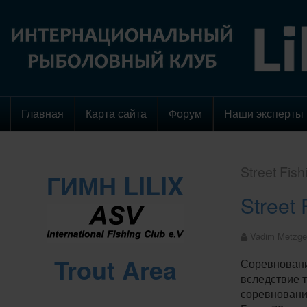
Главная
Карта сайта
Форум
Наши эксперты
Street Fish
ГИМН LILIX
Street
Vadim Metzge
Trout Area
Соревновани
вследствие т
соревновани