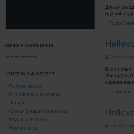
Друзья,сего
группой под
Подробнее:
Hellev
Личные сообщения.
Вы не авторизованы.
Vadim Metzge
Всем привет.
Заметки рыболовов
Леонидом, В
соревновани
Рыбное место
Подробнее:
Рыболовные выставки
Левша
Hellev
Статьи о наших экспертах
Клубные встречи
Vadim Metzge
Чемпионаты