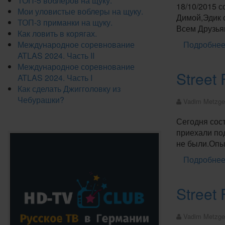
ТОП-5 воблеров на щуку.
18/10/2015 с
Мои уловистые воблеры на щуку.
Димой,Эдик 
ТОП-3 приманки на щуку.
Всем Друзьям
Как ловить в корягах.
Международное соревнование
Подробнее:
ATLAS 2024. Часть II
Международное соревнование
Street
ATLAS 2024. Часть I
Как сделать Джигголовку из
Чебурашки?
Vadim Metzge
Сегодня сос
приехали по
не были.Опы
Подробнее:
Street
Vadim Metzge