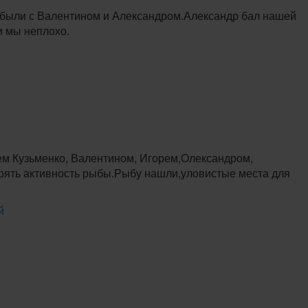
ы были с Валентином и Александром.Александр бал нашей
и мы неплохо.
дием Кузьменко, Валентином, Игорем,Олександром,
рять активность рыбы.Рыбу нашли,уловистые места для
й