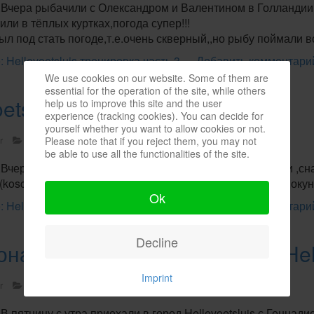
.Вчера рыбачили с Олександром и Валентином в Голландии 
ли в тёплых куртках,погода супер!!!
л под стать погоде,т.е.очень скверный,,но рыбу поймали в
 Hellevoetsluis тренировка часть 3
Добавить комментари
We use cookies on our website. Some of them are
essential for the operation of the site, while others
oetsluis тренировка часть 2
help us to improve this site and the user
experience (tracking cookies). You can decide for
yourself whether you want to allow cookies or not.
r
Street Fishing.
03 июля 2015
Please note that if you reject them, you may not
be able to use all the functionalities of the site.
.Вчера рыбачили с Виктором и Валентином в Голландии ,сна
koscha).Обърыбились все.Самый крупный судак-67 см,окун
Ok
 Hellevoetsluis тренировка часть 2
Добавить комментари
Decline
нат мира по Street Fishing в Hel
Imprint
r
Street Fishing.
29 июня 2015
В пятницу с утра приехали в город Hellevoetsluis с Геннади