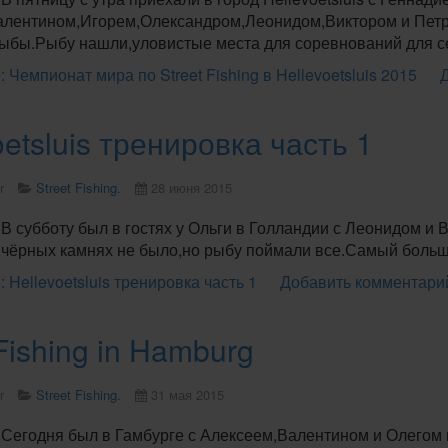
алентином,Игорем,Олександром,Леонидом,Виктором и Петр
рыбы.Рыбу нашли,уловистые места для соревнований для с
 Чемпионат мира по Street Fishing в Hellevoetsluis 2015
oetsluis тренировка часть 1
r
Street Fishing.
28 июня 2015
В субботу был в гостях у Ольги в Голландии с Леонидом и 
 чёрных камнях не было,но рыбу поймали все.Самый большой
 Hellevoetsluis тренировка часть 1
Добавить комментари
 Fishing in Hamburg
r
Street Fishing.
31 мая 2015
.Сегодня был в Гамбурге с Алексеем,Валентином и Олегом