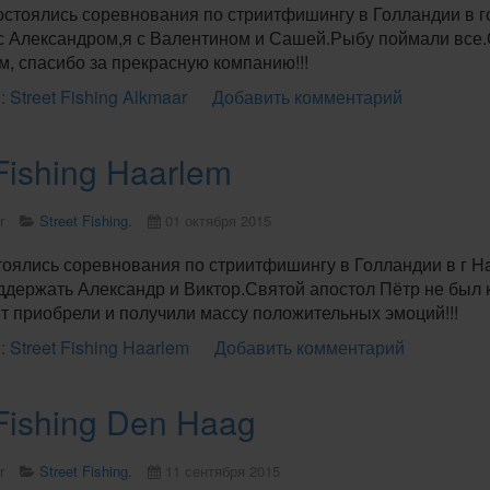
остоялись соревнования по стриитфишингу в Голландии в г
с Александром,я с Валентином и Сашей.Рыбу поймали все.О
, спасибо за прекрасную компанию!!!
 Street Fishing Alkmaar
Добавить комментарий
 Fishing Haarlem
r
Street Fishing.
01 октября 2015
тоялись соревнования по стриитфишингу в Голландии в г H
ддержать Александр и Виктор.Святой апостол Пётр не был 
т приобрели и получили массу положительных эмоций!!!
 Street Fishing Haarlem
Добавить комментарий
 Fishing Den Haag
r
Street Fishing.
11 сентября 2015