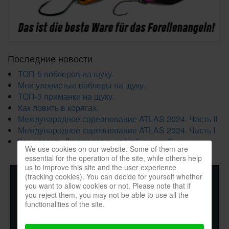
Последние новости
ТОП-5 воблеров на щуку.
Мои уловистые воблеры на щуку.
ТОП-3 приманки на щуку.
Как ловить в корягах.
Международное соревнование ATLAS 2024. Часть II
Международное соревнование ATLAS 2024. Часть I
Как сделать Джигголовку из Чебурашки?
We use cookies on our website. Some of them are
essential for the operation of the site, while others help
us to improve this site and the user experience
(tracking cookies). You can decide for yourself whether
you want to allow cookies or not. Please note that if
you reject them, you may not be able to use all the
functionalities of the site.