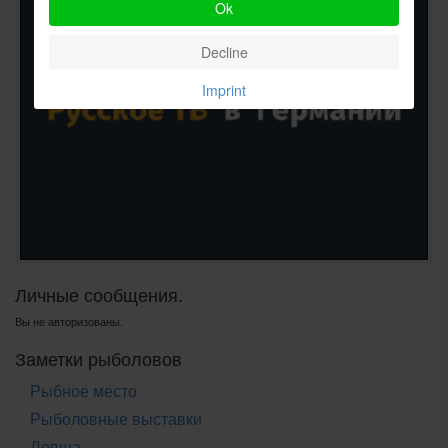
Ok
Decline
Imprint
Личные сообщения.
Вы не авторизованы.
Заметки рыболовов
Рыбное место
Рыболовные выставки
Левша