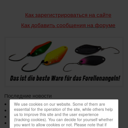
Как зарегистрироваться на сайте
Как добавить сообщения
на форуме
Последние новости
ТОП-5 воблеров на щуку.
We use cookies on our website. Some of them are
essential for the operation of the site, while others help
Мои уловистые воблеры на щуку.
us to improve this site and the user experience
ТОП-3 приманки на щуку.
(tracking cookies). You can decide for yourself whether
Как ловить в корягах.
you want to allow cookies or not. Please note that if