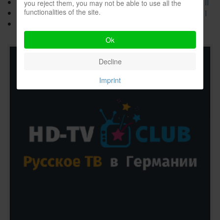
Международное соревнование ATLAS 2024. Часть II
you reject them, you may not be able to use all the
functionalities of the site.
Международное соревнование ATLAS 2024. Часть I
Как сделать Джигголовку из Чебурашки?
Ok
Decline
Imprint